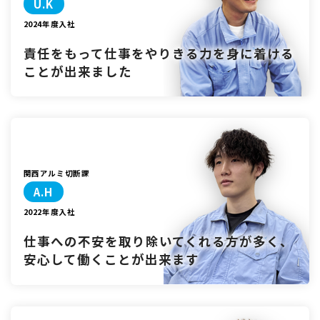
U.K
2024年度入社
責任をもって仕事をやりきる力を
身に着ける
ことが出来ました
関西アルミ切断課
A.H
2022年度入社
仕事への不安を取り除いてくれる方が
多く、
安心して働くことが出来ます