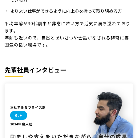
できる方
よりよい仕事ができるように向上心を持って取り組める方
平均年齢が30代前半と非常に若い方で活気に満ち溢れており
ます。
年齢も近いので、自然とあいさつや会話がなされる非常に雰
囲気の良い職場です。
先輩社員インタビュー
本社アルミフライス課
K.F
2024年度⼊社
励ましや⽀えをいただきながら、
⾃分の成⻑