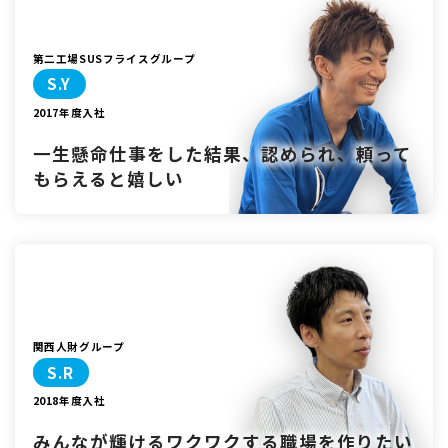
第二工場SUSフライスグループ
S.Y
2017年度入社
一生懸命仕事をした結果、認められ、
頼って
もらえると嬉しい
関西人財グループ
S.R
2018年度入社
みんなが輝ける
ワクワクする職場を作りたい