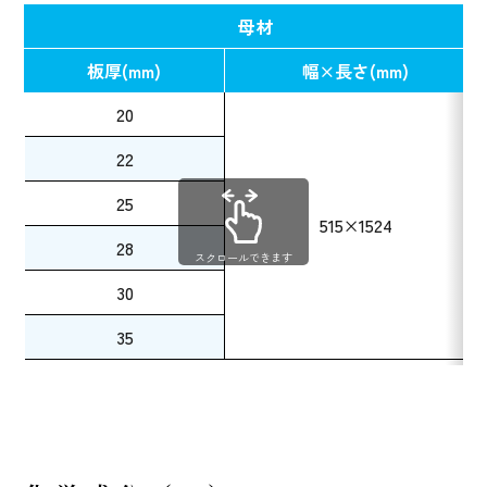
母材
板厚(mm)
幅×長さ(mm)
20
22
25
515×1524
28
スクロールできます
30
35