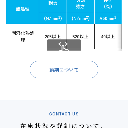
耐力
強さ
（％）
熱処理
2
2
2
(N/mm
)
(N/mm
)
A50mm
固溶化熱処
205以上
520以上
40以上
理
スクロールできます
納期について
CONTACT US
在庫状況や詳細について、