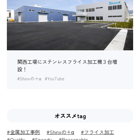
関西工場にステンレスフライス加工機３台増
設！
#Shinxの＋α
#YouTube
オススメtag
#金属加工事例
#Shinxの＋α
#フライス加工
#Quality
#Speedy
#Reasonable