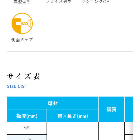
フライス異型
異型切断
マシニングOP
側面タップ
サイズ表
SIZE LIST
母材
調質
板
板厚(mm)
幅×長さ(mm)
※
1
※