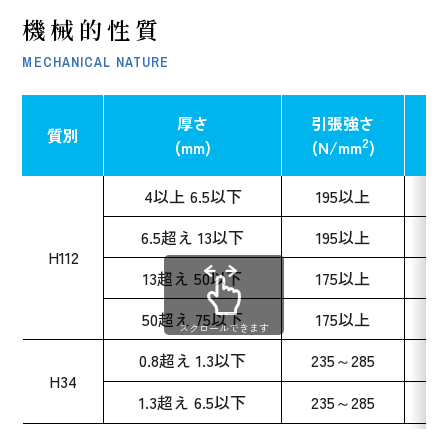
機械的性質
MECHANICAL NATURE
厚さ
引張強さ
質別
2
(mm)
(N/mm
)
(
4以上 6.5以下
195以上
6.5超え 13以下
195以上
H112
13超え 50以下
175以上
50超え 75以下
175以上
スクロールできます
0.8超え 1.3以下
235～285
H34
1.3超え 6.5以下
235～285