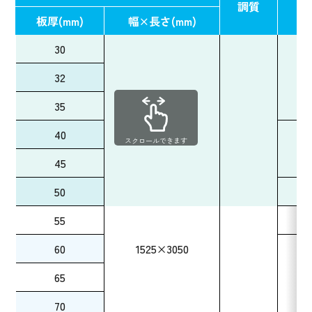
調質
板
板厚(mm)
幅×長さ(mm)
30
32
35
40
スクロールできます
45
50
55
60
1525×3050
65
70