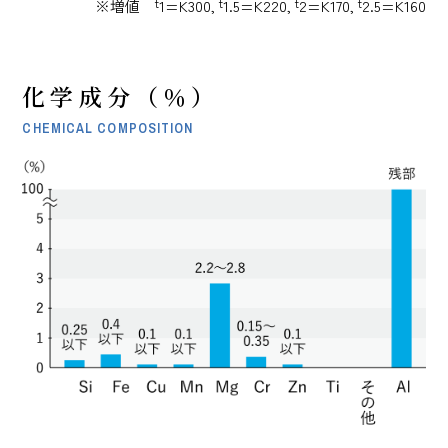
t
t
t
t
※増値
1=K300,
1.5=K220,
2=K170,
2.5=K160
化学成分（％）
CHEMICAL COMPOSITION