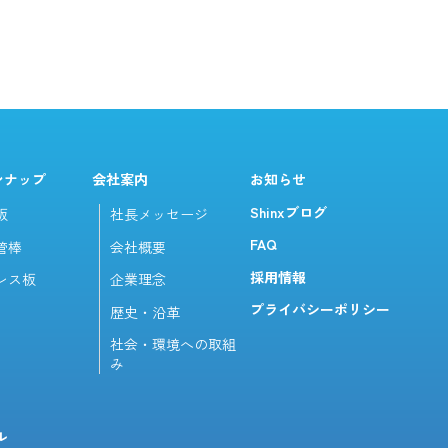
ンナップ
会社案内
お知らせ
Shinxブログ
板
社長メッセージ
FAQ
管棒
会社概要
採用情報
レス板
企業理念
プライバシーポリシー
歴史・沿革
社会・環境への取組
み
ル