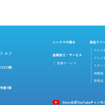
シンクスの強み
商品ライ
アルミ
ーション
金属加工・サービス
アルミ
営業サービス
ステン
ICE11階
伸銅板
取寄品
号館7階
Shinx公式YouTubeチャンネ